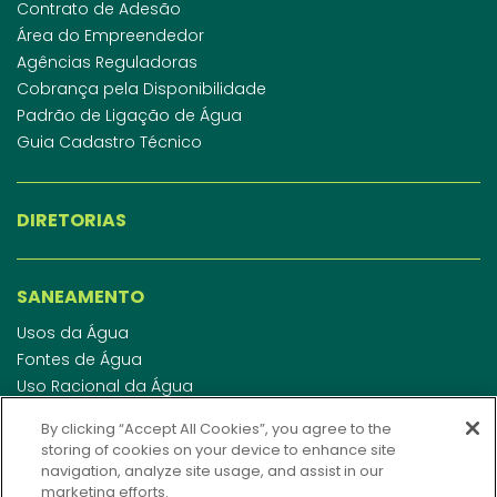
Contrato de Adesão
Área do Empreendedor
Agências Reguladoras
Cobrança pela Disponibilidade
Padrão de Ligação de Água
Guia Cadastro Técnico
DIRETORIAS
SANEAMENTO
Usos da Água
Fontes de Água
Uso Racional da Água
Abastecimento de Água
By clicking “Accept All Cookies”, you agree to the
Esgotamento Sanitário
storing of cookies on your device to enhance site
Regulamento de Água e Esgoto
navigation, analyze site usage, and assist in our
Indicadores de qualidade da água
marketing efforts.