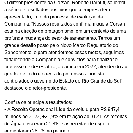
O
d
iretor-
p
residente da Corsan,
Roberto Barbuti,
salientou
a série de resultados positivos que a
empresa
tem
apresentado, fruto do processo de evolução da
Co
mpanhia
. “Nossos resultados confirmam que a Co
rsan
está na direção do protagonismo, em um contexto de uma
profunda mudança do setor de saneamento. Temos um
grande desafio posto pelo Novo Marco Regulatório do
Saneamento, e para atendermos es
s
as metas, seguimos
fortalecendo a Companhia e convictos para finalizar o
processo de desestatização ainda em 2022, atendendo ao
que foi definido e orientado por nosso acionista
controlador, o governo do Estado do Rio Grande do Sul”,
destacou o diretor-presidente.
Confira os principais resultados:
•
A Receita Operacional Líquida evoluiu para R$ 947,4
milhões no 3T22, +21,9% em relação ao 3T21. As receitas
de água cresceram 21,8% e as receitas de esgoto
aumentaram 28,1% no período;