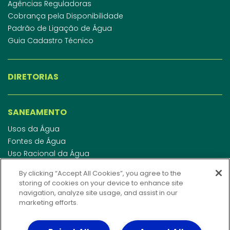
Agências Reguladoras
Cobrança pela Disponibilidade
Padrão de Ligação de Água
Guia Cadastro Técnico
DIRETORIAS
SANEAMENTO
Usos da Água
Fontes de Água
Uso Racional da Água
Abastecimento de Água
By clicking “Accept All Cookies”, you agree to the
Esgotamento Sanitário
storing of cookies on your device to enhance site
Regulamento de Água e Esgoto
navigation, analyze site usage, and assist in our
Indicadores de qualidade da água
marketing efforts.