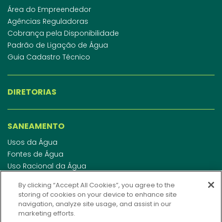
Área do Empreendedor
Agências Reguladoras
Cobrança pela Disponibilidade
Padrão de Ligação de Água
Guia Cadastro Técnico
DIRETORIAS
SANEAMENTO
Usos da Água
Fontes de Água
Uso Racional da Água
Abastecimento de Água
By clicking “Accept All Cookies”, you agree to the
Esgotamento Sanitário
storing of cookies on your device to enhance site
Regulamento de Água e Esgoto
navigation, analyze site usage, and assist in our
Indicadores de qualidade da água
marketing efforts.