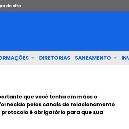
a do site
FORMAÇÕES
DIRETORIAS
SANEAMENTO
IN
mportante que você tenha em mãos o
, fornecido pelos canais de relacionamento
o protocolo é obrigatório para que sua