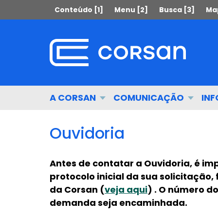
Ir
Pular
Conteúdo [1]
Menu [2]
Busca [3]
Map
para
para
o
o
conteúdo
conteúdo
Ir
para
o
menu
Início
A CORSAN
COMUNICAÇÃO
IN
Ir
do
para
menu
a
Ouvidoria
busca
Antes de contatar a Ouvidoria, é i
protocolo inicial da sua solicitação
da Corsan (
veja aqui
) . O número d
demanda seja encaminhada.