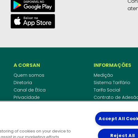
Con
ate
A CORSAN
INFORMAÇÕES
Quem somos
Medição
Diretoria
Sistema Tarifário
Canal de Ética
Tarifa Social
Privacidade
Contrato de Adesã
Compliance
Área do Empreende
Ouvidoria
Agências Regulado
Accept All Coo
Cobrança pela Disp
COMUNICAÇÃO
Padrão de Ligação
 storing of cookies on your device to
Guia Cadastro Técn
Reject All
Notícias
ssist in our marketing efforts.