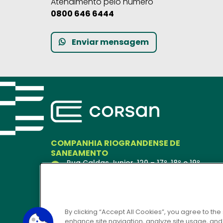
Atendimento pelo número
0800 646 6444
Enviar mensagem
COMPANHIA RIOGRANDENSE DE
SANEAMENTO
Rua Caldas Junior, 120 – 17º, 18º e 19º
andares
Porto Alegre – RS
90018-900
Ver no Mapa
By clicking “Accept All Cookies”, you agree to the
enhance site navigation, analyze site usage, and a