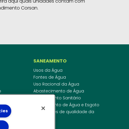
fira aqui quais unidades contam com
ndimento Corsan.
SANEAMENTO
Usos da Água
Fontes de Água
Uso Racional da Água
o
Abastecimento de Água
dor
Esgotamento Sanitário
ras
Regulamento de Água e Esgoto
kies
onibilidade
Indicadores de qualidade da
 de Água
água
ico