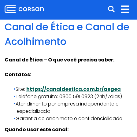
Ir
Pular
Abrir
Alt
para
para
o
o
a
nav
Canal de Ética e Canal de
conteúdo
conteúdo
busca
Ir
Acolhimento
para
o
menu
Canal de Ética – O que você precisa saber:
Ir
para
Contatos:
a
busca
Site:
https://canaldeetica.com.br/aegea
Telefone gratuito: 0800 591 0923 (24h/7dias)
Atendimento por empresa independente e
especializada
Garantia de anonimato e confidencialidade
Quando usar este canal: