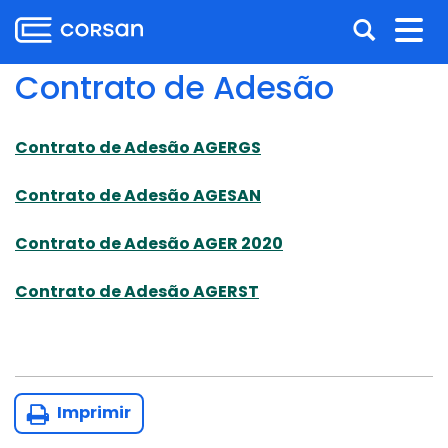
Ir
Pular
Abrir
Alt
para
para
o
o
a
nav
Contrato de Adesão
conteúdo
conteúdo
busca
Ir
para
Contrato de Adesão AGERGS
o
menu
Contrato de Adesão AGESAN
Ir
para
Contrato de Adesão AGER 2020
a
busca
Contrato de Adesão AGERST
Imprimir