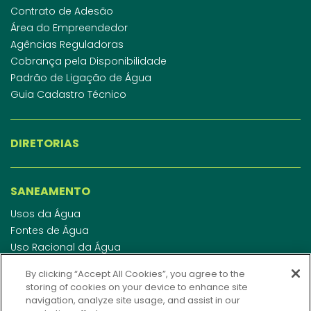
Contrato de Adesão
Área do Empreendedor
Agências Reguladoras
Cobrança pela Disponibilidade
Padrão de Ligação de Água
Guia Cadastro Técnico
DIRETORIAS
SANEAMENTO
Usos da Água
Fontes de Água
Uso Racional da Água
Abastecimento de Água
By clicking “Accept All Cookies”, you agree to the
Esgotamento Sanitário
storing of cookies on your device to enhance site
Regulamento de Água e Esgoto
navigation, analyze site usage, and assist in our