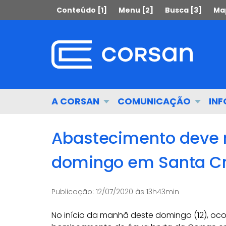
Ir
Pular
Conteúdo [1]
Menu [2]
Busca [3]
Map
para
para
o
o
conteúdo
conteúdo
Ir
para
o
menu
Início
A CORSAN
COMUNICAÇÃO
IN
Ir
do
para
menu
a
Abastecimento deve 
busca
domingo em Santa Cr
Publicação:
12/07/2020 às 13h43min
No início da manhã deste domingo (12), oc