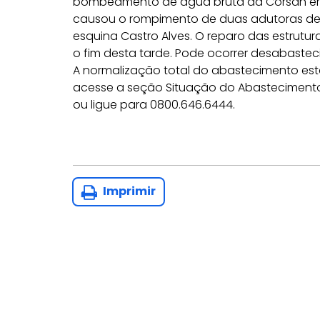
bombeamento de água bruta da Corsan em S
causou o rompimento de duas adutoras de 
esquina Castro Alves. O reparo das estrutu
o fim desta tarde. Pode ocorrer desabast
A normalização total do abastecimento está
acesse a seção Situação do Abasteciment
ou ligue para 0800.646.6444.
Imprimir