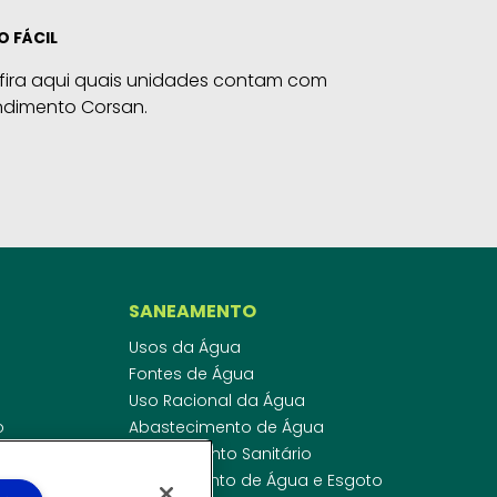
O FÁCIL
fira aqui quais unidades contam com
ndimento Corsan.
SANEAMENTO
Usos da Água
Fontes de Água
Uso Racional da Água
o
Abastecimento de Água
dor
Esgotamento Sanitário
ras
Regulamento de Água e Esgoto