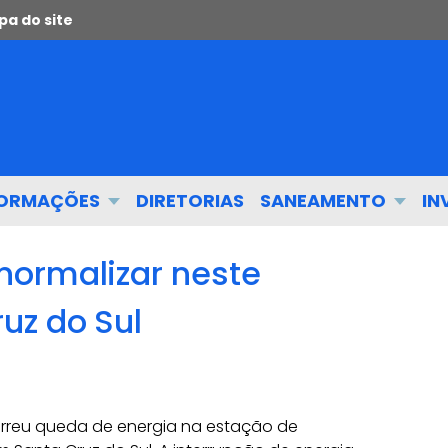
a do site
FORMAÇÕES
DIRETORIAS
SANEAMENTO
IN
normalizar neste
uz do Sul
orreu queda de energia na estação de