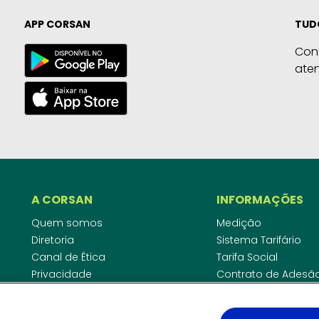
APP CORSAN
TUD
Con
ate
A CORSAN
INFORMAÇÕES
Quem somos
Medição
Diretoria
Sistema Tarifário
Canal de Ética
Tarifa Social
Privacidade
Contrato de Adesã
Compliance
Área do Empreende
Ouvidoria
Agências Regulado