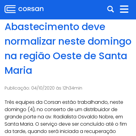
Ir
Pular
Abrir
Alt
para
para
o
o
a
nav
Abastecimento deve
conteúdo
conteúdo
busca
Ir
normalizar neste domingo
para
o
na região Oeste de Santa
menu
Ir
Maria
para
a
busca
Publicação:
04/10/2020 às 12h34min
Três equipes da Corsan estão trabalhando, neste
domingo (4), no conserto de um distribuidor de
grande porte na av. Radialista Osvaldo Nobre, em
Santa Maria. O serviço deve ser concluído até o fim
da tarde, quando será iniciada a recuperação