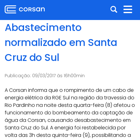
Ir
Pular
Abrir
Alt
para
para
o
o
a
nav
Abastecimento
conteúdo
conteúdo
busca
Ir
normalizado em Santa
para
o
Cruz do Sul
menu
Ir
para
Publicação:
09/03/2017 às 16h00min
a
busca
A Corsan informa que o rompimento de um cabo de
energia elétrica da RGE Sul na região da travessia do
Rio Pardinho na noite desta quarta-feira (8) afetou o
funcionamento do bombeamento da captação de
água da Corsan, causando desabastecimento em
Santa Cruz do Sul. A energia foi restabelecida por
volta das 3h desta quinta-feira (9), possibilitando a