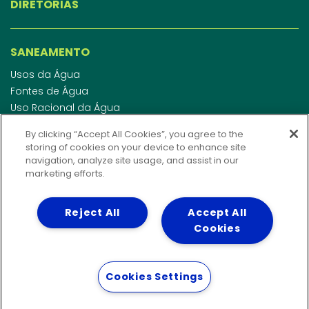
DIRETORIAS
SANEAMENTO
Usos da Água
Fontes de Água
Uso Racional da Água
Abastecimento de Água
By clicking “Accept All Cookies”, you agree to the
Esgotamento Sanitário
storing of cookies on your device to enhance site
Regulamento de Água e Esgoto
navigation, analyze site usage, and assist in our
Indicadores de qualidade da água
marketing efforts.
Reject All
Accept All
INVESTIDORES
Cookies
WEBMAIL
Cookies Settings