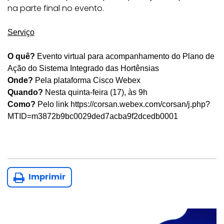
na parte final no evento.
Serviço
O quê?
Evento virtual para a
companhamento do Plano de
Ação do Sistema Integrado das Hortênsias
Onde?
Pela plataforma Cisco Webex
Quando?
Nesta
quinta
-feira (1
7
), às
9
h
Como?
Pelo link https://corsan.webex.com/corsan/j.php?
MTID=m3872b9bc0029ded7acba9f2dcedb0001
Imprimir