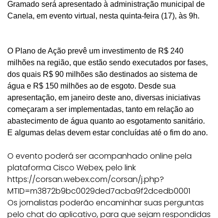
Gramado
será apresentado à administração municipal de
Canela
,
em evento virtual,
nesta quinta-feira (1
7
), às
9
h.
O Plano de Ação prevê um investimento de R$ 240
milhões na região, que estão sendo executados por fases,
dos quais R$ 90 milhões são destinados ao sistema de
água e R$ 150 milhões ao de esgoto. Desde sua
apresentação, em janeiro deste ano, diversas iniciativas
começaram a ser implementadas, tanto em relação ao
abastecimento de água quanto ao esgotamento sanitário.
E algumas delas devem estar concluídas até o fim do ano.
O evento poderá ser acompanhado online pela
plataforma Cisco Webex, pelo link
https://corsan.webex.com/corsan/j.php?
MTID=m3872b9bc0029ded7acba9f2dcedb0001
Os jornalistas poderão encaminhar suas perguntas
pelo chat do aplicativo, para que sejam respondidas