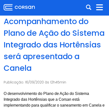
Ir
Pular
Abrir
Alt
para
para
o
o
a
nav
Acompanhamento do
conteúdo
conteúdo
busca
Ir
Plano de Ação do Sistema
para
o
Integrado das Hortênsias
menu
Ir
será apresentado a
para
a
Canela
busca
Publicação:
16/09/2020 às 12h45min
O desenvolvimento do Plano de Ação do Sistema
Integrado das Hortênsias que a Corsan está
implementando para qualificar o saneamento em Canela
e