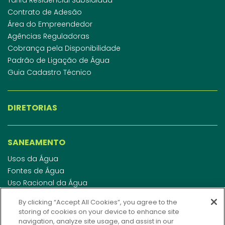
Contrato de Adesão
Área do Empreendedor
Agências Reguladoras
Cobrança pela Disponibilidade
Padrão de Ligação de Água
Guia Cadastro Técnico
DIRETORIAS
SANEAMENTO
Usos da Água
Fontes de Água
Uso Racional da Água
Abastecimento de Água
By clicking “Accept All Cookies”, you agree to the
Esgotamento Sanitário
storing of cookies on your device to enhance site
Regulamento de Água e Esgoto
navigation, analyze site usage, and assist in our