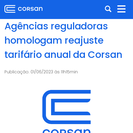
Ir
Pular
Abrir
Alt
para
para
o
o
a
nav
Agências reguladoras
conteúdo
conteúdo
busca
Ir
homologam reajuste
para
o
tarifário anual da Corsan
menu
Ir
para
Publicação:
01/06/2023 às 11h15min
a
busca