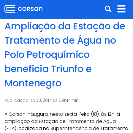
Ir
Pular
Abrir
Alt
para
para
o
o
a
nav
Ampliação da Estação de
conteúdo
conteúdo
busca
Ir
Tratamento de Água no
para
o
Polo Petroquímico
menu
Ir
beneficia Triunfo e
para
a
Montenegro
busca
Publicação:
17/08/2017 às 09h14min
A Corsan inaugura, nesta sexta-feira (18), às 12h, a
ampliação da Estação de Tratamento de Água
(ETA) localizada na Superintendência de Tratamento