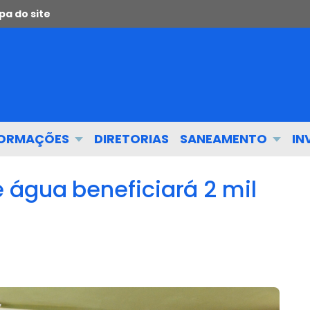
a do site
FORMAÇÕES
DIRETORIAS
SANEAMENTO
IN
 água beneficiará 2 mil
e