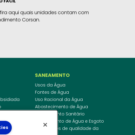
O FÁCIL
fira aqui quais unidades contam com
ndimento Corsan.
SANEAMENTO
Usos da Água
Fontes de Água
Subsidiada
Uso Racional da Água
o
Abastecimento de Água
dor
Esgotamento Sanitário
ras
Regulamento de Água e Esgoto
kies
onibilidade
Indicadores de qualidade da