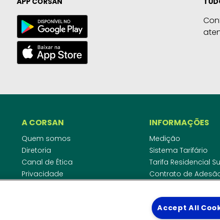
APP CORSAN
TUD
Con
ate
A CORSAN
INFORMAÇÕES
Quem somos
Medição
Diretoria
Sistema Tarifário
Canal de Ética
Tarifa Residencial 
Privacidade
Contrato de Adesã
Compliance
Área do Empreende
Ouvidoria
Agências Regulado
Accept All Coo
Cobrança pela Disp
COMUNICAÇÃO