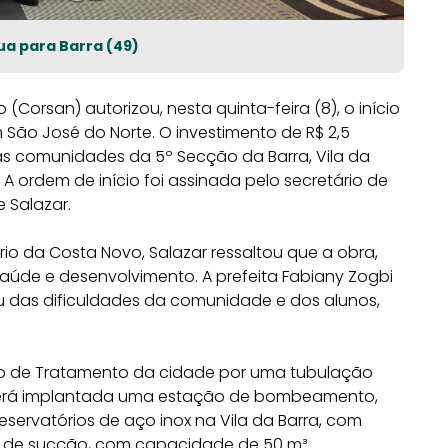
ua para Barra (49)
 (
Corsan) autorizou, nesta quinta-feira (8), o início
m
São José do Norte. O investimento de R$ 2,5
s comunidades da 5º Secção da Barra, Vila da
. A ordem de início foi assinada pelo secretário
de
 Salazar.
ério da Costa Novo, Salazar ressaltou
que a obra,
aúde e desenvolvimento. A prefeita Fabiany Zogbi
 das dificuldades da comunidade e dos alunos,
ão de Tratamento da cidade por uma tubulação
será implantada uma estação de bombeamento,
reservatórios de aço inox na Vila da Barra, com
io de sucção, com capacidade de 50 m³.