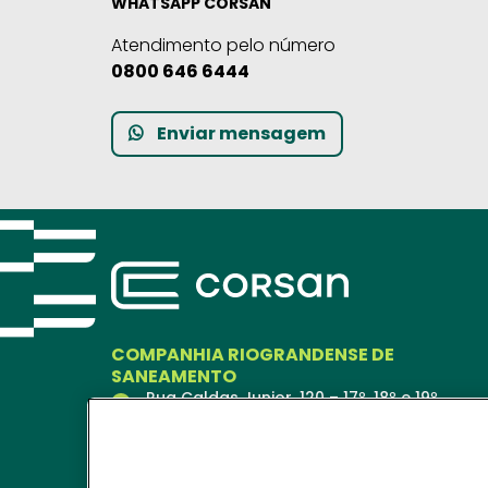
WHATSAPP CORSAN
Atendimento pelo número
0800 646 6444
Enviar mensagem
COMPANHIA RIOGRANDENSE DE
SANEAMENTO
Rua Caldas Junior, 120 – 17º, 18º e 19º
andares
Porto Alegre – RS
90018-900
Ver no Mapa