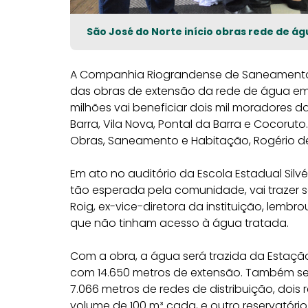
São José do Norte início obras rede de ág
A
Companhia Riograndense de Saneamento
das obras de
extensão da rede de água e
milhões vai beneficiar dois mil
moradores da
Barra, Vila Nova, Pontal da Barra e Cocoruto
Obras, Saneamento e Habitação, Rogério de
Em ato no
auditório da Escola Estadual Silv
tão esperada pela comunidade, vai trazer s
Roig, ex-vice-diretora d
a instituição,
lembrou
que não tinham acesso à água tratada.
Com a obra, a água será trazida da Estaç
com 14.650 metros de extensão. Também 
7.066 metros de redes de distribuição, dois 
volume de 100 m³ cada, e outro reservatór