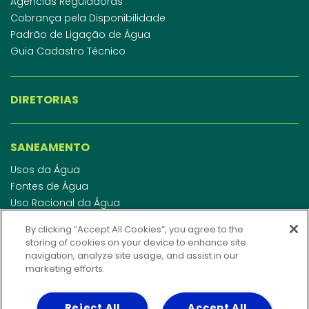
Agências Reguladoras
Cobrança pela Disponibilidade
Padrão de Ligação de Água
Guia Cadastro Técnico
DIRETORIAS
SANEAMENTO
Usos da Água
Fontes de Água
Uso Racional da Água
Abastecimento de Água
By clicking “Accept All Cookies”, you agree to the
Esgotamento Sanitário
storing of cookies on your device to enhance site
Regulamento de Água e Esgoto
navigation, analyze site usage, and assist in our
Indicadores de qualidade da água
marketing efforts.
Reject All
Accept All