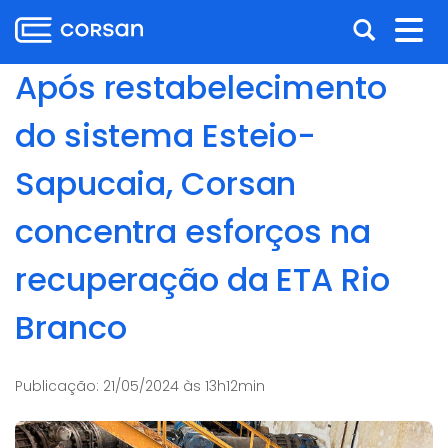
Ir
Pular
Abrir
Alt
para
para
o
o
a
nav
Após restabelecimento
conteúdo
conteúdo
busca
Ir
do sistema Esteio-
para
o
Sapucaia, Corsan
menu
Ir
concentra esforços na
para
a
recuperação da ETA Rio
busca
Branco
Publicação:
21/05/2024 às 13h12min