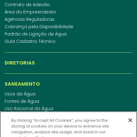
Contrato de Adesão
Área do Empreendedor
Agências Reguladoras
Cobrança pela Disponibilidade
Padrão de Ligação de Água
Guia Cadastro Técnico
DIRETORIAS
SANEAMENTO
Usos da Água
Fontes de Água
Uso Racional da Água
Abastecimento de Água
By clicking “Accept All Cookies”, you agree to the
Esgotamento Sanitário
storing of cookies on your device to enhance site
Regulamento de Água e Esgoto
navigation, analyze site usage, and assist in our