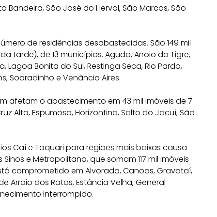
to Bandeira, São José do Herval, São Marcos, São
úmero de residências desabastecidas. São 149 mil
da tarde), de 13 municípios. Agudo, Arroio do Tigre,
, Lagoa Bonita do Sul, Restinga Seca, Rio Pardo,
ins, Sobradinho e Venâncio Aires.
m afetam o abastecimento em 43 mil imóveis de 7
ruz Alta, Espumoso, Horizontina, Salto do Jacuí, São
s Caí e Taquari para regiões mais baixas causa
Sinos e Metropolitana, que somam 117 mil imóveis
stá comprometido em Alvorada, Canoas, Gravataí,
e Arroio dos Ratos, Estância Velha, General
rnecimento interrompido.