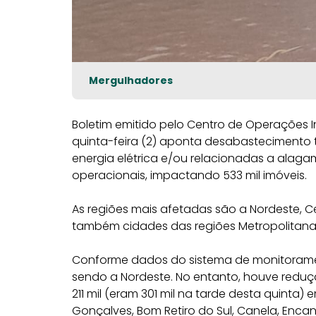
Mergulhadores
Boletim emitido pelo Centro de Operações 
quinta-feira (2) aponta desabastecimento to
energia elétrica e/ou relacionadas a alagam
operacionais, impactando 533 mil imóveis.
As regiões mais afetadas são a Nordeste, C
também cidades das regiões Metropolitana 
Conforme dados do sistema de monitorame
sendo a Nordeste. No entanto, houve redu
211 mil (eram 301 mil na tarde desta quinta) 
Gonçalves, Bom Retiro do Sul, Canela, Encant