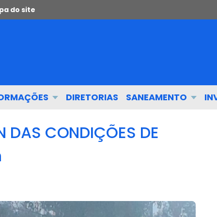
a do site
FORMAÇÕES
DIRETORIAS
SANEAMENTO
IN
N DAS CONDIÇÕES DE
h