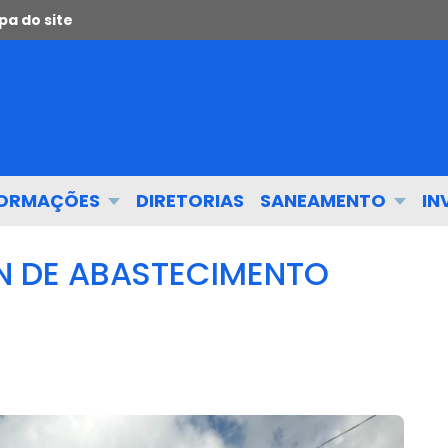
a do site
FORMAÇÕES
DIRETORIAS
SANEAMENTO
IN
N DE ABASTECIMENTO