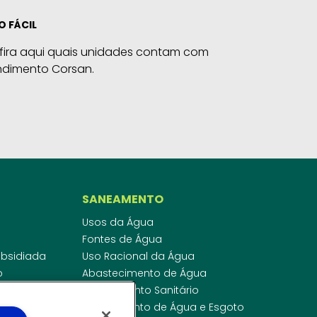
O FÁCIL
fira aqui quais unidades contam com
ndimento Corsan.
SANEAMENTO
Usos da Água
Fontes de Água
Subsidiada
Uso Racional da Água
o
Abastecimento de Água
dor
Esgotamento Sanitário
ras
Regulamento de Água e Esgoto