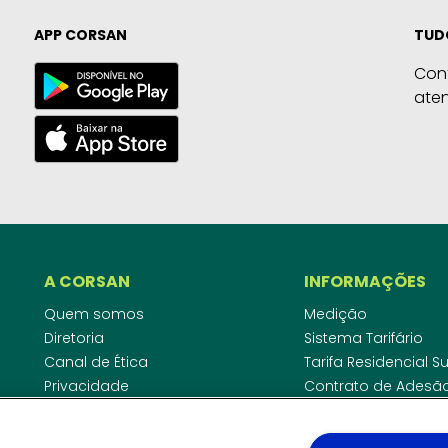
APP CORSAN
TUD
Con
ate
A CORSAN
INFORMAÇÕES
Quem somos
Medição
Diretoria
Sistema Tarifário
Canal de Ética
Tarifa Residencial 
Privacidade
Contrato de Adesã
Compliance
Área do Empreende
Ouvidoria
Agências Regulado