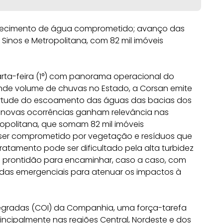
stecimento de água comprometido; avanço das
inos e Metropolitana, com 82 mil imóveis
arta-feira (1°) com panorama operacional do
nde volume de chuvas no Estado, a Corsan emite
virtude do escoamento das águas das bacias dos
s, novas ocorrências ganham relevância nas
ropolitana, que somam 82 mil imóveis
ser comprometido por vegetação e resíduos que
atamento pode ser dificultado pela alta turbidez
 prontidão para encaminhar, caso a caso, com
das emergenciais para atenuar os impactos à
egradas (COI) da Companhia, uma força-tarefa
incipalmente nas regiões Central, Nordeste e dos