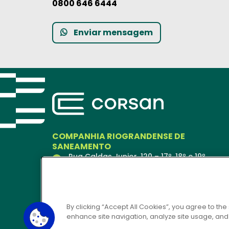
0800 646 6444
Enviar mensagem
COMPANHIA RIOGRANDENSE DE
SANEAMENTO
Rua Caldas Junior, 120 – 17º, 18º e 19º
andares
Porto Alegre – RS
90018-900
Ver no Mapa
By clicking “Accept All Cookies”, you agree to the
enhance site navigation, analyze site usage, and a
CORSAN 24H