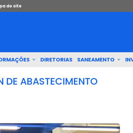
a do site
FORMAÇÕES
DIRETORIAS
SANEAMENTO
IN
N DE ABASTECIMENTO