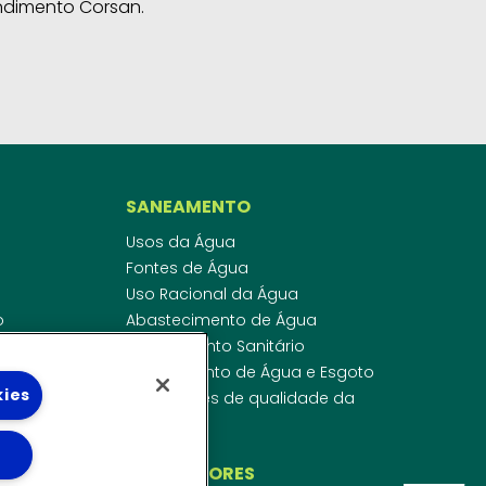
ndimento Corsan.
SANEAMENTO
Usos da Água
Fontes de Água
Uso Racional da Água
o
Abastecimento de Água
dor
Esgotamento Sanitário
ras
Regulamento de Água e Esgoto
kies
onibilidade
Indicadores de qualidade da
 de Água
água
ico
INVESTIDORES