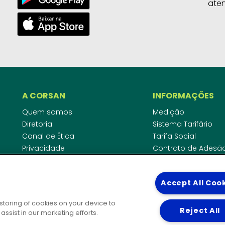
ate
A CORSAN
INFORMAÇÕES
Quem somos
Medição
Diretoria
Sistema Tarifário
Canal de Ética
Tarifa Social
Privacidade
Contrato de Adesã
Compliance
Área do Empreende
Ouvidoria
Agências Regulado
Accept All Coo
Cobrança pela Disp
COMUNICAÇÃO
Padrão de Ligação
 storing of cookies on your device to
Guia Cadastro Técn
Reject All
Notícias
ssist in our marketing efforts.
Publicações