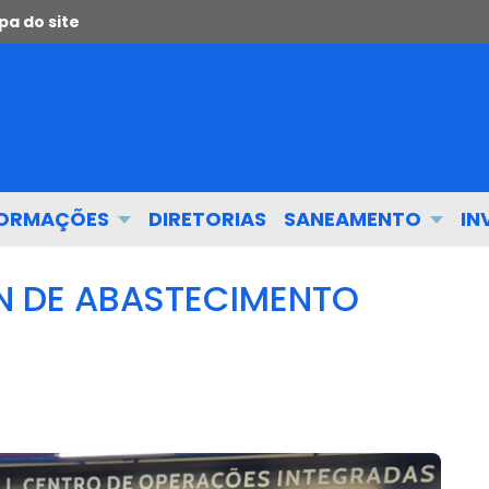
a do site
FORMAÇÕES
DIRETORIAS
SANEAMENTO
IN
N DE ABASTECIMENTO