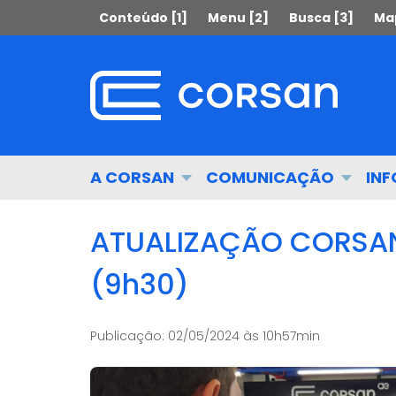
Ir
Pular
Conteúdo [1]
Menu [2]
Busca [3]
Map
para
para
o
o
conteúdo
conteúdo
Ir
para
o
menu
Início
A CORSAN
COMUNICAÇÃO
IN
Ir
do
para
menu
a
ATUALIZAÇÃO CORSA
busca
(9h30)
Publicação:
02/05/2024 às 10h57min