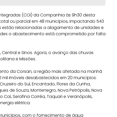
 Integradas (COI) da Companhia às 9h30 desta
total ou parcial em 48 municípios, impactando 543
ias estão relacionadas a alagamento de unidades e
dades o abastecimento está comprometido por falta
 Central e Sinos. Agora, o avanço das chuvas
litana e Missões.
nto da Corsan, a região mais afetada na manhã
0 mil imóveis desabastecidos em 20 municípios:
Cruzeiro do Sul, Encantado, Flores da Cunha,
ques de Souza, Montenegro, Nova Petrópolis, Nova
o Caí, Serafina Corrêa, Taquari e Veranópolis,
ergia elétrica.
15 municípios, com o fornecimento de água