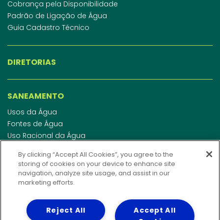
Cobrança pela Disponibilidade
Padrão de Ligação de Água
Guia Cadastro Técnico
DIRETORIAS
SANEAMENTO
Usos da Água
Fontes de Água
Uso Racional da Água
Abastecimento de Água
By clicking “Accept All Cookies”, you agree to the
Esgotamento Sanitário
storing of cookies on your device to enhance site
Regulamento de Água e Esgoto
navigation, analyze site usage, and assist in our
Indicadores de qualidade da água
marketing efforts.
Reject All
Accept All
INVESTIDORES