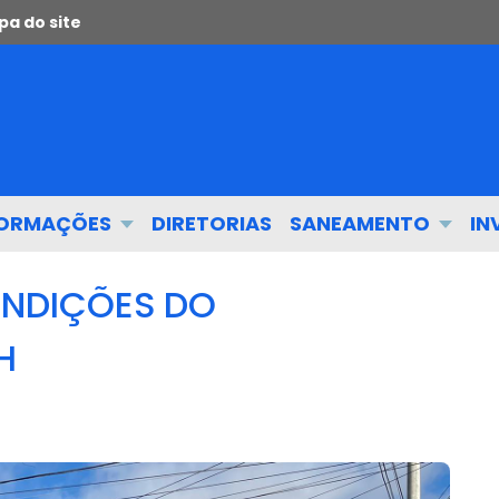
a do site
FORMAÇÕES
DIRETORIAS
SANEAMENTO
IN
ONDIÇÕES DO
H