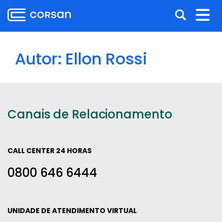
Ir
Pular
Abrir
Alt
para
para
o
o
a
nav
conteúdo
conteúdo
busca
Ir
Autor:
Ellon Rossi
para
o
menu
Ir
Canais de Relacionamento
para
a
busca
CALL CENTER 24 HORAS
0800 646 6444
UNIDADE DE ATENDIMENTO VIRTUAL