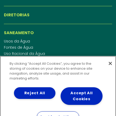
DIRETORIAS
SANEAMENTO
Usos da Água
Fontes de Água
Uso Racional da Água
Abastecimento de Água
By clicking “Accept All Cookies”, you agree to the
Esgotamento Sanitário
storing of cookies on your device to enhance site
Regulamento de Água e Esgoto
navigation, analyze site usage, and assist in our
marketing efforts.
Indicadores de qualidade da água
Reject All
Accept All
INVESTIDORES
Cookies
WEBMAIL