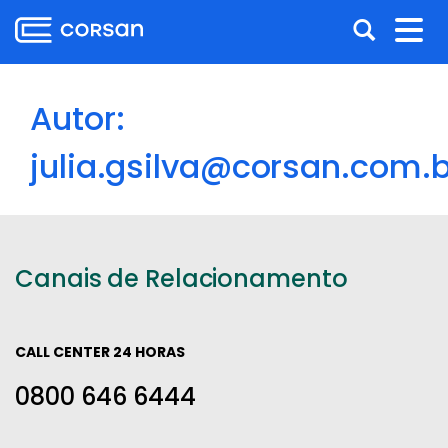
Ir
Pular
Abrir
Alt
para
para
o
o
a
nav
conteúdo
conteúdo
busca
Ir
Autor:
para
o
julia.gsilva@corsan.com.b
menu
Ir
para
a
Canais de Relacionamento
busca
CALL CENTER 24 HORAS
0800 646 6444