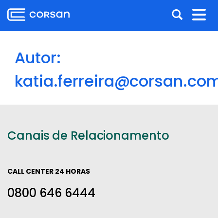
Ir
Pular
Abrir
Alt
para
para
o
o
a
nav
conteúdo
conteúdo
busca
Ir
Autor:
para
o
katia.ferreira@corsan.co
menu
Ir
para
a
Canais de Relacionamento
busca
CALL CENTER 24 HORAS
0800 646 6444