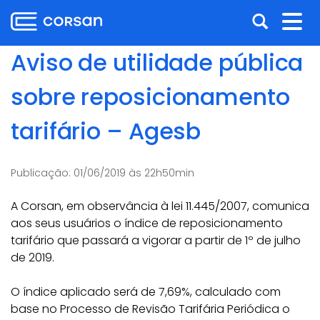
Ir
Pular
Abrir
Alt
para
para
o
o
a
nav
Aviso de utilidade pública
conteúdo
conteúdo
busca
Ir
sobre reposicionamento
para
o
tarifário – Agesb
menu
Ir
para
Publicação:
01/06/2019 às 22h50min
a
busca
A Corsan, em observância à lei 11.445/2007, comunica
aos seus usuários o índice de reposicionamento
tarifário que passará a vigorar a partir de 1º de julho
de 2019.
O índice aplicado será de 7,69%, calculado com
base no Processo de Revisão Tarifária Periódica o