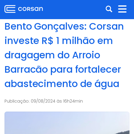
Ir
Pular
Abrir
Alt
para
para
o
o
a
nav
Bento Gonçalves: Corsan
conteúdo
conteúdo
busca
Ir
investe R$ 1 milhão em
para
o
dragagem do Arroio
menu
Ir
Barracão para fortalecer
para
a
abastecimento de água
busca
Publicação:
09/08/2024 às 16h24min