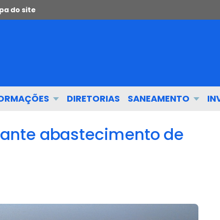
a do site
FORMAÇÕES
DIRETORIAS
SANEAMENTO
IN
ante abastecimento de