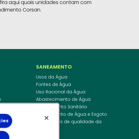
fira aqui quais unidades contam com
ndimento Corsan.
SANEAMENTO
Usos da Água
Fontes de Água
Uso Racional da Água
o
Abastecimento de Água
dor
Esgotamento Sanitário
ras
Regulamento de Água e Esgoto
kies
onibilidade
Indicadores de qualidade da
 de Água
água
ico