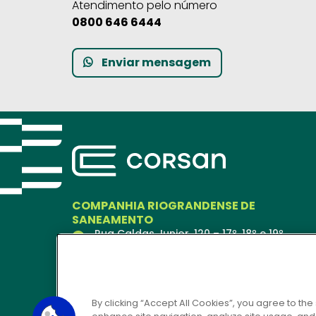
Atendimento pelo número
0800 646 6444
Enviar mensagem
COMPANHIA RIOGRANDENSE DE
SANEAMENTO
Rua Caldas Junior, 120 – 17º, 18º e 19º
andares
Porto Alegre – RS
90018-900
Ver no Mapa
By clicking “Accept All Cookies”, you agree to the