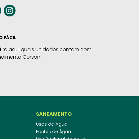
O FÁCIL
fira aqui quais unidades contam com
ndimento Corsan.
SANEAMENTO
Usos da Água
Fontes de Água
Uso Racional da Água