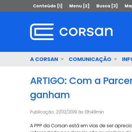
Ir
Pular
Conteúdo [1]
Menu [2]
Busca [3]
Map
para
para
o
o
conteúdo
conteúdo
Ir
para
o
menu
Início
A CORSAN
COMUNICAÇÃO
IN
Ir
do
para
menu
a
ARTIGO: Com a Parcer
busca
ganham
Publicação:
21/02/2019 às 13h49min
A PPP da Corsan está em vias de ser apre