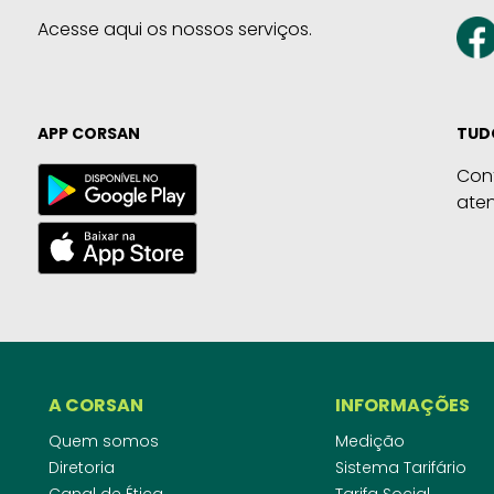
Acesse aqui os nossos serviços.
APP CORSAN
TUD
Con
ate
A CORSAN
INFORMAÇÕES
Quem somos
Medição
Diretoria
Sistema Tarifário
Canal de Ética
Tarifa Social