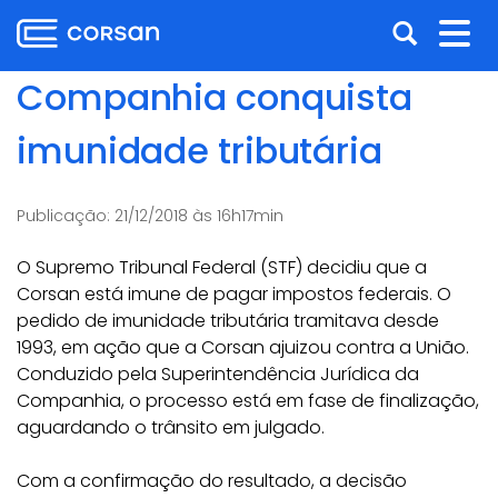
Ir
Pular
Abrir
Alt
para
para
o
o
a
nav
Companhia conquista
conteúdo
conteúdo
busca
Ir
imunidade tributária
para
o
menu
Publicação:
21/12/2018 às 16h17min
Ir
para
O Supremo Tribunal Federal (STF) decidiu que a
a
Corsan está imune de pagar impostos federais. O
busca
pedido de imunidade tributária tramitava desde
1993, em ação que a Corsan ajuizou contra a União.
Conduzido pela Superintendência Jurídica da
Companhia, o processo está em fase de finalização,
aguardando o trânsito em julgado.
Com a confirmação do resultado, a decisão