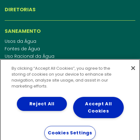
DIRETORIAS
SANEAMENTO
Usos da Água
Fontes de Água
Uso Racional da Água
Abastecimento de Água
By clicking “Accept All Cookies”, you agree to the
Esgotamento Sanitário
storing of cookies on your device to enhance site
Regulamento de Água e Esgoto
navigation, analyze site usage, and assist in our
Indicadores de qualidade da água
marketing efforts.
Reject All
Accept All
INVESTIDORES
Cookies
WEBMAIL
Cookies Settings