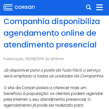
Ir
Pular
Abrir
Alt
para
para
o
o
a
nav
Companhia disponibiliza
conteúdo
conteúdo
busca
Ir
agendamento online de
para
o
atendimento presencial
menu
Ir
para
Publicação:
06/08/2019 às 10h11min
a
busca
Já disponível para o posto do Tudo Fácil, o serviço
será ampliado a todas as unidades da Companhia
O site da Corsan passa a oferecer mais um
benefício à população: os clientes podem agendar
pela internet o seu atendimento presencial. O
agendamento já pode ser realizado para