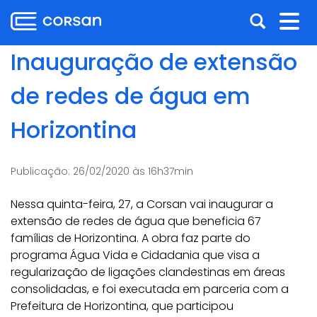
Ir
Pular
Abrir
Alt
para
para
o
o
a
nav
Inauguração de extensão
conteúdo
conteúdo
busca
Ir
de redes de água em
para
o
Horizontina
menu
Ir
para
Publicação:
26/02/2020 às 16h37min
a
busca
Nessa quinta-feira, 27, a Corsan vai inaugurar a
extensão de redes de água que beneficia 67
famílias de Horizontina. A obra faz parte do
programa Água Vida e Cidadania que visa a
regularização de ligações clandestinas em áreas
consolidadas, e foi executada em parceria com a
Prefeitura de Horizontina, que participou