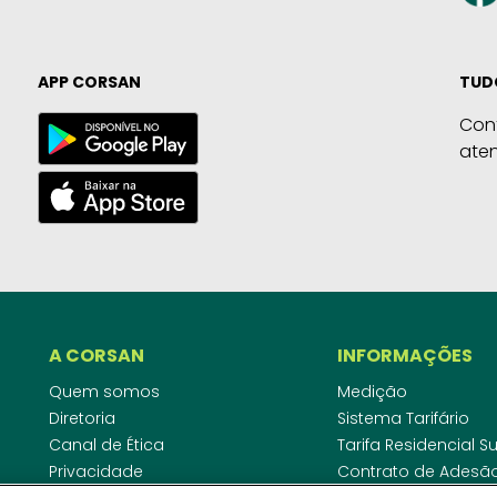
APP CORSAN
TUD
Con
ate
A CORSAN
INFORMAÇÕES
Quem somos
Medição
Diretoria
Sistema Tarifário
Canal de Ética
Tarifa Residencial 
Privacidade
Contrato de Adesã