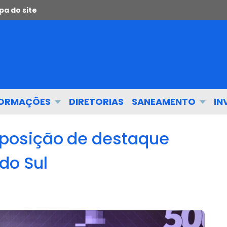
a do site
FORMAÇÕES
DIRETORIAS
SANEAMENTO
IN
osição de destaque
do Sul