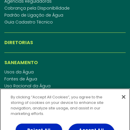
Agências Reguladoras
Cobrança pela Disponibilidade
Padrão de Ligação de Água
Guia Cadastro Técnico
DIRETORIAS
SANEAMENTO
Usos da Água
Fontes de Água
Uso Racional da Água
Abastecimento de Água
By clicking “Accept All Cookies”, you agree to the
Esgotamento Sanitário
storing of cookies on your device to enhance site
Regulamento de Água e Esgoto
navigation, analyze site usage, and assist in our
Indicadores de qualidade da água
marketing efforts.