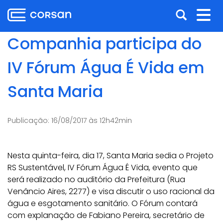
Ir
Pular
Abrir
Alt
para
para
o
o
a
nav
Companhia participa do
conteúdo
conteúdo
busca
Ir
IV Fórum Água É Vida em
para
o
Santa Maria
menu
Ir
para
Publicação:
16/08/2017 às 12h42min
a
busca
Nesta quinta-feira, dia 17, Santa Maria sedia o Projeto
RS Sustentável, IV Fórum Água É Vida, evento que
será realizado no auditório da Prefeitura (Rua
Venâncio Aires, 2277) e visa discutir o uso racional da
água e esgotamento sanitário. O Fórum contará
com explanação de Fabiano Pereira, secretário de