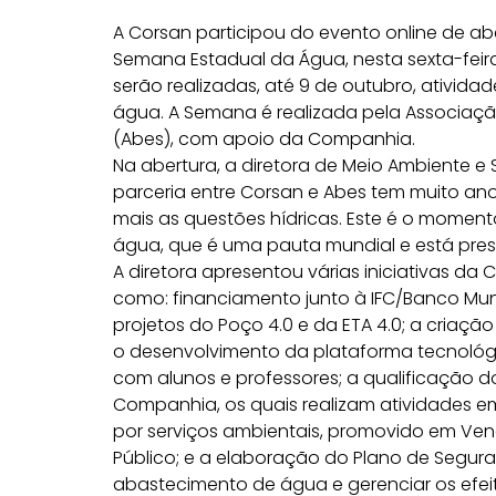
A Corsan participou do evento online de ab
Semana Estadual da Água, nesta sexta-feira
serão realizadas, até 9 de outubro, ativida
água. A Semana é realizada pela Associação
(Abes), com apoio da Companhia.
Na abertura, a diretora de Meio Ambiente e Su
parceria entre Corsan e Abes tem muito an
mais as questões hídricas. Este é o momen
água, que é uma pauta mundial e está pres
A diretora apresentou várias iniciativas da
como: financiamento junto à IFC/Banco Mun
projetos do Poço 4.0 e da ETA 4.0; a criação
o desenvolvimento da plataforma tecnológ
com alunos e professores; a qualificação d
Companhia, os quais realizam atividades e
por serviços ambientais, promovido em Venâ
Público; e a elaboração do Plano de Segura
abastecimento de água e gerenciar os efei