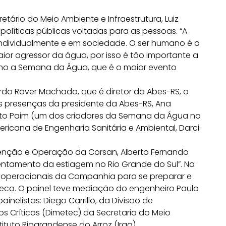
ário do Meio Ambiente e Infraestrutura, Luiz
políticas públicas voltadas para as pessoas. “A
ndividualmente e em sociedade. O ser humano é o
ior agressor da água, por isso é tão importante a
omo a Semana da Água, que é o maior evento
do Röver Machado, que é diretor da Abes-RS, o
 presenças da presidente da Abes-RS, Ana
nato Paim (um dos criadores da Semana da Água no
ericana de Engenharia Sanitária e Ambiental, Darci
enção e Operação da Corsan, Alberto Fernando
frentamento da estiagem no Rio Grande do Sul”. Na
s operacionais da Companhia para se preparar e
eca. O painel teve mediação do engenheiro Paulo
inelistas: Diego Carrillo, da Divisão de
s Críticos (Dimetec) da Secretaria do Meio
stituto Riograndense do Arroz (Irga).