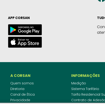
APP CORSAN
TUD
Con
ate
A CORSAN
INFORMAÇÕES
Quem somos
Medição
Diretoria
Sistema Tarifário
Canal de Ética
Tarifa Residencial 
Privacidade
Contrato de Adesã