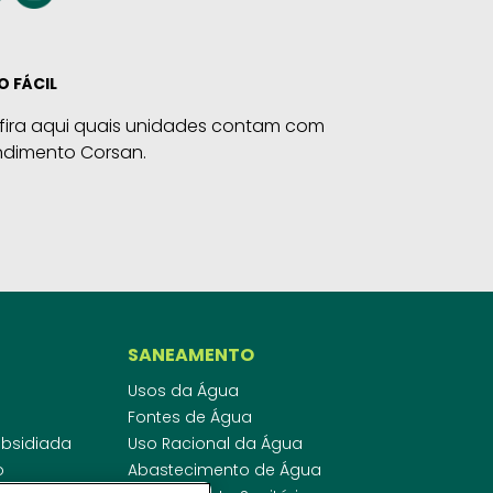
O FÁCIL
fira aqui quais unidades contam com
ndimento Corsan.
SANEAMENTO
Usos da Água
Fontes de Água
Subsidiada
Uso Racional da Água
o
Abastecimento de Água