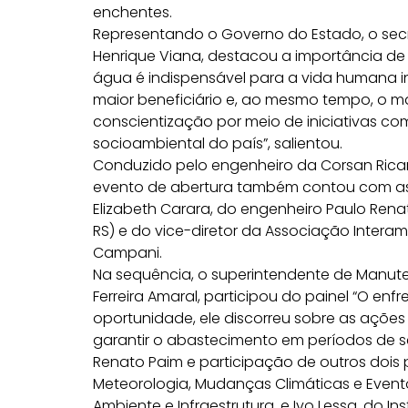
enchentes.
Representando o Governo do Estado, o secret
Henrique Viana, destacou a importância de 
água é indispensável para a vida humana i
maior beneficiário e, ao mesmo tempo, o ma
conscientização por meio de iniciativas c
socioambiental do país”, salientou.
Conduzido pelo engenheiro da Corsan Ricar
evento de abertura também contou com as
Elizabeth Carara, do engenheiro Paulo Re
RS) e do vice-diretor da Associação Interam
Campani.
Na sequência, o superintendente de Manut
Ferreira Amaral, participou do painel “O en
oportunidade, ele discorreu sobre as açõe
garantir o abastecimento em períodos de s
Renato Paim e participação de outros dois pa
Meteorologia, Mudanças Climáticas e Evento
Ambiente e Infraestrutura, e Ivo Lessa, do In