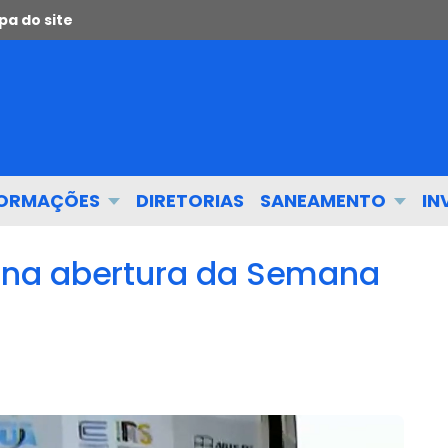
a do site
FORMAÇÕES
DIRETORIAS
SANEAMENTO
IN
na abertura da Semana