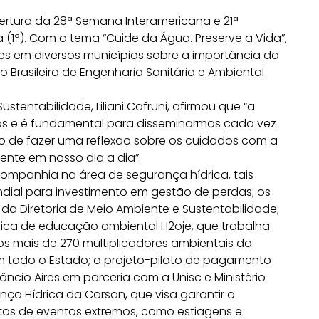
ertura da 28ª Semana Interamericana e 21ª
 (1º). Com o tema “Cuide da Água. Preserve a Vida”,
des em diversos municípios sobre a importância da
 Brasileira de Engenharia Sanitária e Ambiental
stentabilidade, Liliani Cafruni, afirmou que “a
os e é fundamental para disseminarmos cada vez
to de fazer uma reflexão sobre os cuidados com a
ente em nosso dia a dia”.
 Companhia na área de segurança hídrica, tais
dial para investimento em gestão de perdas; os
 da Diretoria de Meio Ambiente e Sustentabilidade;
ica de educação ambiental H2oje, que trabalha
os mais de 270 multiplicadores ambientais da
m todo o Estado; o projeto-piloto de pagamento
ncio Aires em parceria com a Unisc e Ministério
nça Hídrica da Corsan, que visa garantir o
tos de eventos extremos, como estiagens e