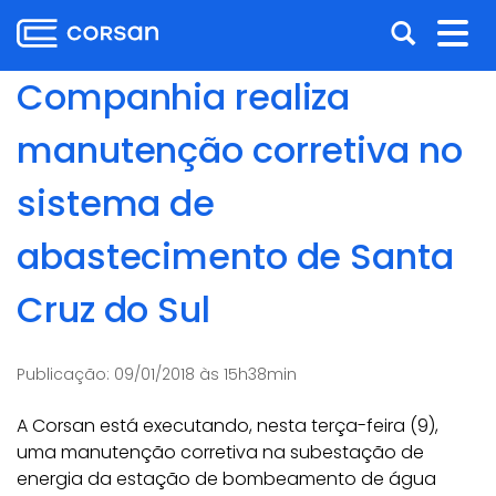
Ir
Pular
Abrir
Alt
para
para
o
o
a
nav
Companhia realiza
conteúdo
conteúdo
busca
Ir
manutenção corretiva no
para
o
sistema de
menu
Ir
abastecimento de Santa
para
a
Cruz do Sul
busca
Publicação:
09/01/2018 às 15h38min
A Corsan está executando, nesta terça-feira (9),
uma manutenção corretiva na subestação de
energia da estação de bombeamento de água