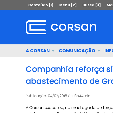
Ir
Pular
Conteúdo [1]
Menu [2]
Busca [3]
Map
para
para
o
o
conteúdo
conteúdo
Ir
para
o
menu
Início
A CORSAN
COMUNICAÇÃO
IN
Ir
do
para
menu
a
Companhia reforça s
busca
abastecimento de Gra
Publicação:
04/07/2018 às 13h44min
A Corsan executou, na madrugada de terça (