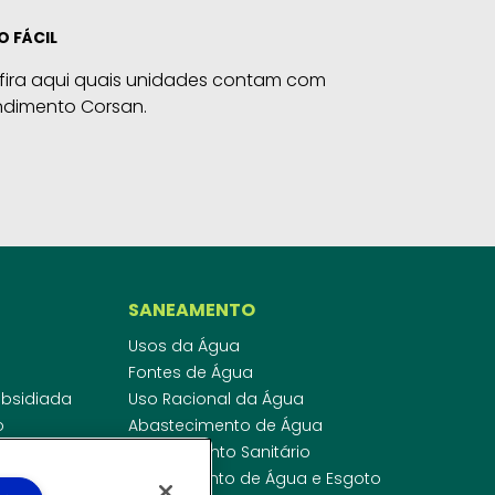
O FÁCIL
fira aqui quais unidades contam com
ndimento Corsan.
SANEAMENTO
Usos da Água
Fontes de Água
Subsidiada
Uso Racional da Água
o
Abastecimento de Água
dor
Esgotamento Sanitário
ras
Regulamento de Água e Esgoto