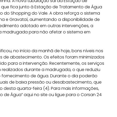
rinha. A nova tubulação sai da Estação de
que fica junto à Estação de Tratamento de Água
ado do Shopping do Vale. A obra reforça o sistema
ha e Gravataí, aumentando a disponibilidade de
edimento adotado em outras intervenções, a
e a madrugada para não afetar o sistema em
ficou, no início da manhã de hoje, bons níveis nos
s de abastecimento. Os efeitos foram minimizados
ido para a intervenção. Recentemente, os serviços
realizados durante a madrugada, o que reduziu
no fornecimento de água. Durante o dia poderão
ntuais de baixa pressão ou desabastecimento, que
 desta quarta-feira (4). Para mais informações,
 de Água” aqui no site ou ligue para o Corsan 24