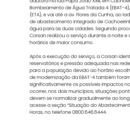
adutora na rua Papa João XXIII, em Cachoei
Bombeamento de Água Tratada 4 (EBAT-4), 
(ETA), e vai até a av. Flores da Cunha, ao l
de abastecimento integrado de Cachoeirin
água para as duas cidades. Seguindo proc
Corsan realizou o serviço durante a noite 
horários de maior consumo.
Após a execução do serviço, a Corsan identi
reservatórios e pressão adequada nas rede
para a população devido ao horário escolh
de modernização da EBAT-4 também foram 
significativamente os possíveis impactos 
ocorrer, nos dois municípios, situações po
devem se normalizar gradualmente ao longo
acesse a seção “Situação do Abastecimento
Horas, no telefone 0800.646.6444.