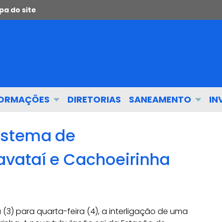
a do site
FORMAÇÕES
DIRETORIAS
SANEAMENTO
IN
istema de
vataí e Cachoeirinha
3) para quarta-feira (4), a interligação de uma