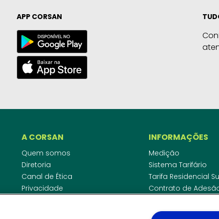
APP CORSAN
TUD
Con
ate
A CORSAN
INFORMAÇÕES
Quem somos
Medição
Diretoria
Sistema Tarifário
Canal de Ética
Tarifa Residencial 
Privacidade
Contrato de Adesã
Compliance
Área do Empreende
Ouvidoria
Agências Regulado