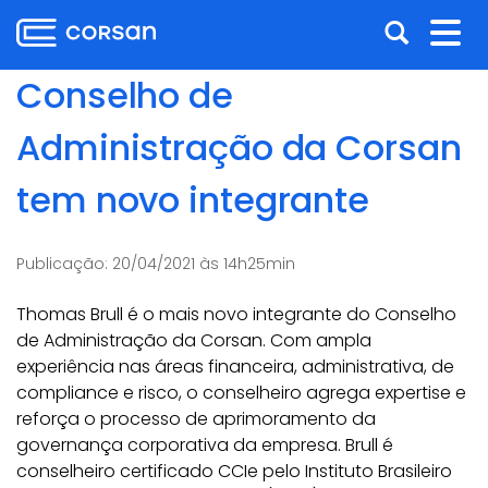
Ir
Pular
Abrir
Alt
para
para
o
o
a
nav
Conselho de
conteúdo
conteúdo
busca
Ir
Administração da Corsan
para
o
tem novo integrante
menu
Ir
para
Publicação:
20/04/2021 às 14h25min
a
busca
Thomas Brull é o mais novo integrante do Conselho
de Administração da Corsan. Com ampla
experiência nas áreas financeira, administrativa, de
compliance e risco, o conselheiro agrega expertise e
reforça o processo de aprimoramento da
governança corporativa da empresa. Brull é
conselheiro certificado CCIe pelo Instituto Brasileiro