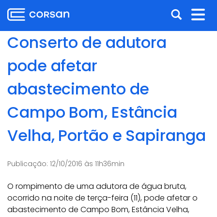
Ir
Pular
Abrir
Alt
para
para
o
o
a
nav
Conserto de adutora
conteúdo
conteúdo
busca
Ir
pode afetar
para
o
abastecimento de
menu
Ir
Campo Bom, Estância
para
a
Velha, Portão e Sapiranga
busca
Publicação:
12/10/2016 às 11h36min
O rompimento de uma adutora de água bruta,
ocorrido na noite de terça-feira (11), pode afetar o
abastecimento de Campo Bom, Estância Velha,