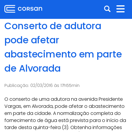
Ir
Pular
Abrir
Alt
para
para
o
o
a
nav
Conserto de adutora
conteúdo
conteúdo
busca
Ir
pode afetar
para
o
abastecimento em parte
menu
Ir
de Alvorada
para
a
busca
Publicação:
02/03/2016 às 17h55min
O conserto de uma adutora na avenida Presidente
Vargas, em Alvorada, pode afetar o abastecimento
em parte da cidade. A normalização completa do
fornecimento de água está prevista para o início da
tarde desta quinta-feira (3). Obtenha informações