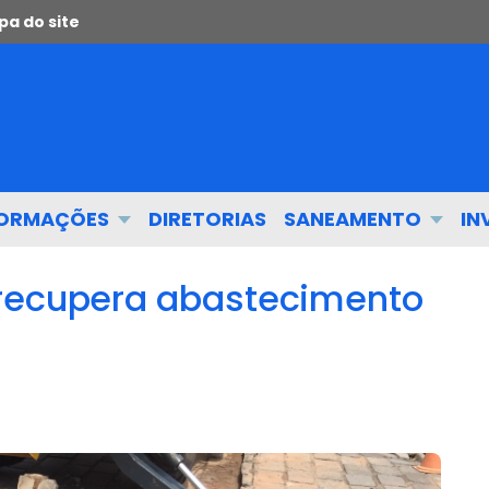
a do site
FORMAÇÕES
DIRETORIAS
SANEAMENTO
IN
 recupera abastecimento