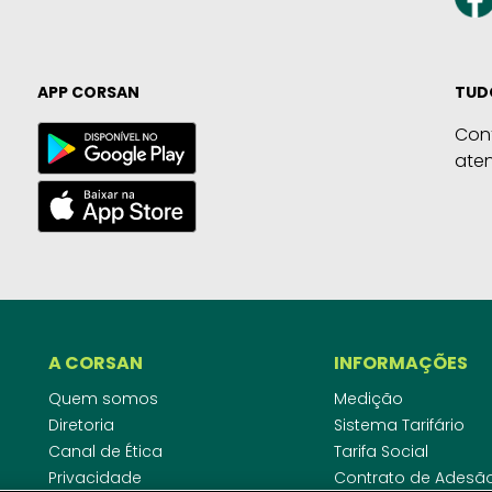
APP CORSAN
TUD
Con
ate
A CORSAN
INFORMAÇÕES
Quem somos
Medição
Diretoria
Sistema Tarifário
Canal de Ética
Tarifa Social
Privacidade
Contrato de Adesã