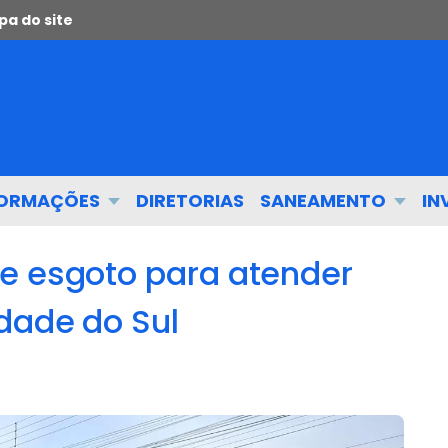
a do site
FORMAÇÕES
DIRETORIAS
SANEAMENTO
IN
e esgoto para atender
dade do Sul