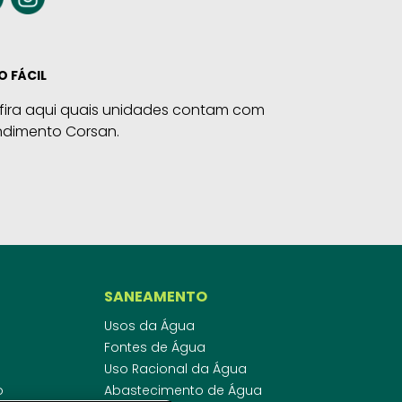
O FÁCIL
fira aqui quais unidades contam com
ndimento Corsan.
SANEAMENTO
Usos da Água
Fontes de Água
Uso Racional da Água
o
Abastecimento de Água