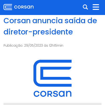
Ir
Pular
Abrir
Alt
para
para
o
o
a
nav
Corsan anuncia saída de
conteúdo
conteúdo
busca
Ir
diretor-presidente
para
o
menu
Publicação:
29/05/2023 às 12h15min
Ir
para
a
busca