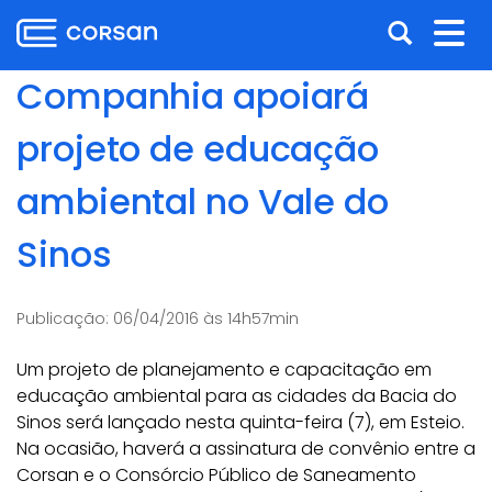
Ir
Pular
Abrir
Alt
para
para
o
o
a
nav
Companhia apoiará
conteúdo
conteúdo
busca
Ir
projeto de educação
para
o
ambiental no Vale do
menu
Ir
Sinos
para
a
busca
Publicação:
06/04/2016 às 14h57min
Um projeto de planejamento e capacitação em
educação ambiental para as cidades da Bacia do
Sinos será lançado nesta quinta-feira (7), em Esteio.
Na ocasião, haverá a assinatura de convênio entre a
Corsan e o Consórcio Público de Saneamento