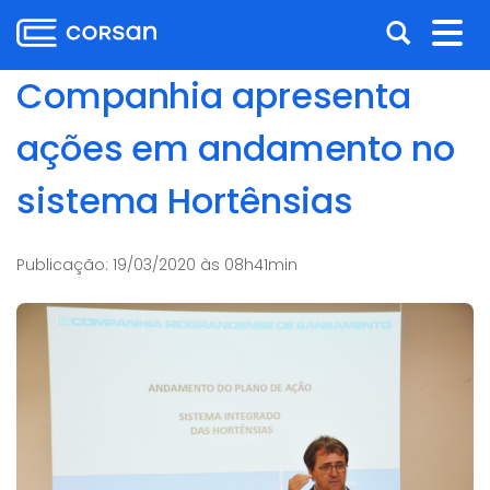
Ir
Pular
Abrir
Alt
para
para
o
o
a
nav
Companhia apresenta
conteúdo
conteúdo
busca
Ir
ações em andamento no
para
o
sistema Hortênsias
menu
Ir
para
Publicação:
19/03/2020 às 08h41min
a
busca