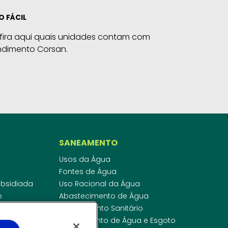
O FÁCIL
fira aqui quais unidades contam com
ndimento Corsan.
SANEAMENTO
Usos da Água
Fontes de Água
Subsidiada
Uso Racional da Água
o
Abastecimento de Água
dor
Esgotamento Sanitário
ras
Regulamento de Água e Esgoto