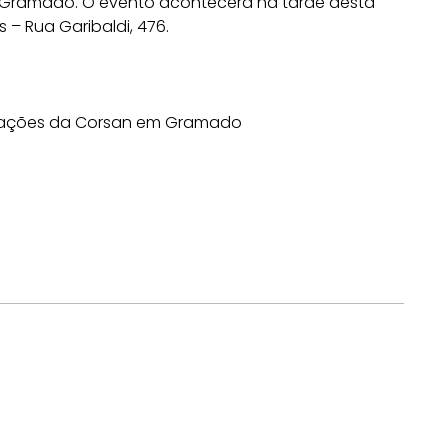
 Gramado. O evento acontecerá na tarde desta
as – Rua Garibaldi, 476.
s ações da Corsan em Gramado