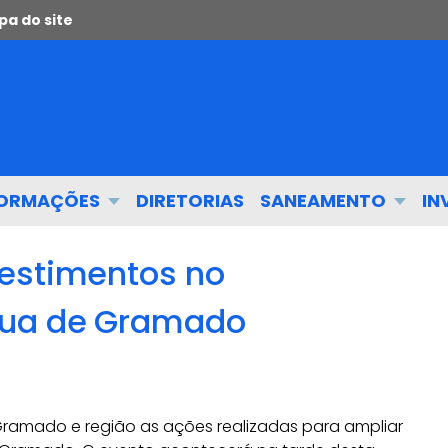
a do site
FORMAÇÕES
DIRETORIAS
SANEAMENTO
IN
estimentos no
gua de Gramado
ramado e região as ações realizadas para ampliar