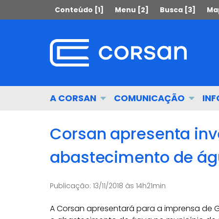
Ir
Pular
Conteúdo [1]
Menu [2]
Busca [3]
Map
para
para
o
o
conteúdo
conteúdo
Ir
para
o
menu
Início
A CORSAN
COMUNICAÇÃO
IN
Ir
do
para
menu
a
Corsan apresenta inv
busca
abastecimento de á
Publicação:
13/11/2018 às 14h21min
A Corsan apresentará para a imprensa de G