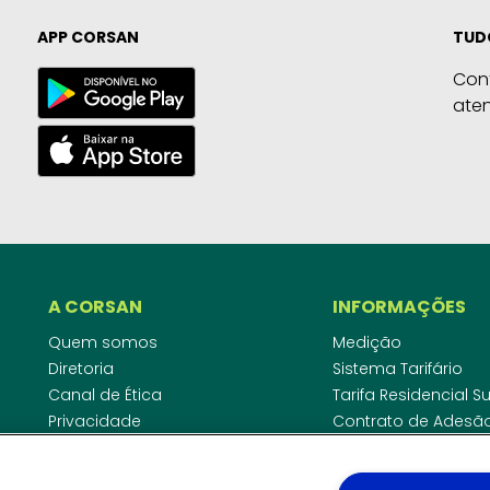
APP CORSAN
TUD
Con
ate
A CORSAN
INFORMAÇÕES
Quem somos
Medição
Diretoria
Sistema Tarifário
Canal de Ética
Tarifa Residencial 
Privacidade
Contrato de Adesã
Compliance
Área do Empreende
Ouvidoria
Agências Regulado