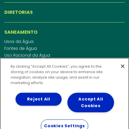
DIRETORIAS
SANEAMENTO
Usos da Água
Fontes de Água
Uso Racional da Água
Abastecimento de Água
By clicking “Accept All Cookies”, you agree to the
Esgotamento Sanitário
storing of cookies on your device to enhance site
Regulamento de Água e Esgoto
navigation, analyze site usage, and assist in our
Indicadores de qualidade da água
marketing efforts.
Reject All
Accept All
INVESTIDORES
Cookies
WEBMAIL
Cookies Settings