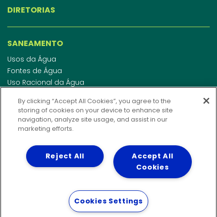
DIRETORIAS
SANEAMENTO
Usos da Água
Fontes de Água
Uso Racional da Água
Abastecimento de Água
By clicking “Accept All Cookies”, you agree to the
Esgotamento Sanitário
storing of cookies on your device to enhance site
Regulamento de Água e Esgoto
navigation, analyze site usage, and assist in our
Indicadores de qualidade da água
marketing efforts.
Reject All
Accept All
INVESTIDORES
Cookies
WEBMAIL
Cookies Settings