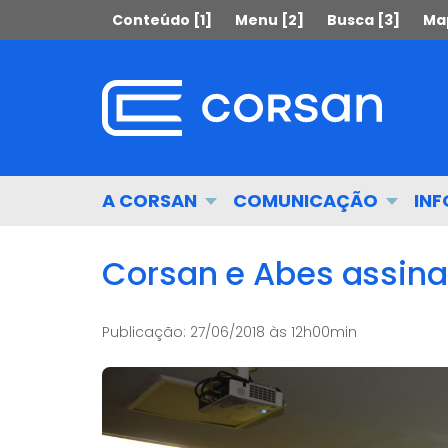
Ir
Pular
Conteúdo [1]
Menu [2]
Busca [3]
Map
para
para
o
o
conteúdo
conteúdo
Ir
para
o
menu
Início
A CORSAN
COMUNICAÇÃO
IN
Ir
do
para
menu
a
Corsan e Abes assin
busca
Publicação:
27/06/2018 às 12h00min