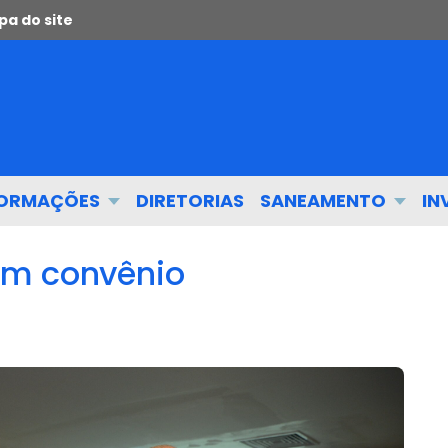
a do site
FORMAÇÕES
DIRETORIAS
SANEAMENTO
IN
am convênio